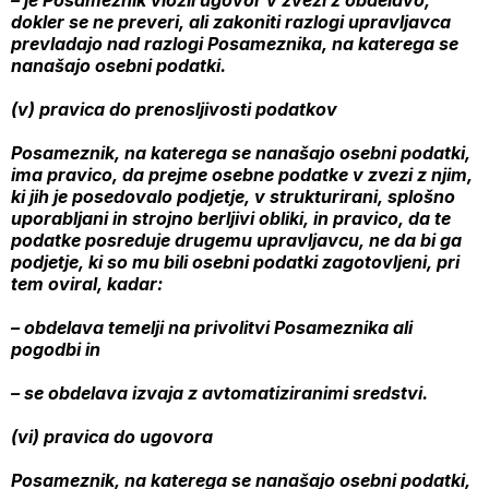
– je Posameznik vložil ugovor v zvezi z obdelavo,
dokler se ne preveri, ali zakoniti razlogi upravljavca
prevladajo nad razlogi Posameznika, na katerega se
nanašajo osebni podatki.
(v) pravica do prenosljivosti podatkov
Posameznik, na katerega se nanašajo osebni podatki,
ima pravico, da prejme osebne podatke v zvezi z njim,
ki jih je posedovalo podjetje, v strukturirani, splošno
uporabljani in strojno berljivi obliki, in pravico, da te
podatke posreduje drugemu upravljavcu, ne da bi ga
podjetje, ki so mu bili osebni podatki zagotovljeni, pri
tem oviral, kadar:
– obdelava temelji na privolitvi Posameznika ali
pogodbi in
– se obdelava izvaja z avtomatiziranimi sredstvi.
(vi) pravica do ugovora
Posameznik, na katerega se nanašajo osebni podatki,