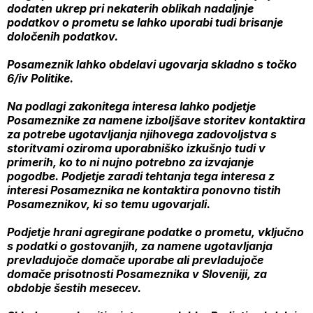
dodaten ukrep pri nekaterih oblikah nadaljnje
podatkov o prometu se lahko uporabi tudi brisanje
določenih podatkov.
Posameznik lahko obdelavi ugovarja skladno s točko
6/iv Politike.
Na podlagi zakonitega interesa lahko podjetje
Posameznike za namene izboljšave storitev kontaktira
za potrebe ugotavljanja njihovega zadovoljstva s
storitvami oziroma uporabniško izkušnjo tudi v
primerih, ko to ni nujno potrebno za izvajanje
pogodbe. Podjetje zaradi tehtanja tega interesa z
interesi Posameznika ne kontaktira ponovno tistih
Posameznikov, ki so temu ugovarjali.
Podjetje hrani agregirane podatke o prometu, vključno
s podatki o gostovanjih, za namene ugotavljanja
prevladujoče domače uporabe ali prevladujoče
domače prisotnosti Posameznika v Sloveniji, za
obdobje šestih mesecev.