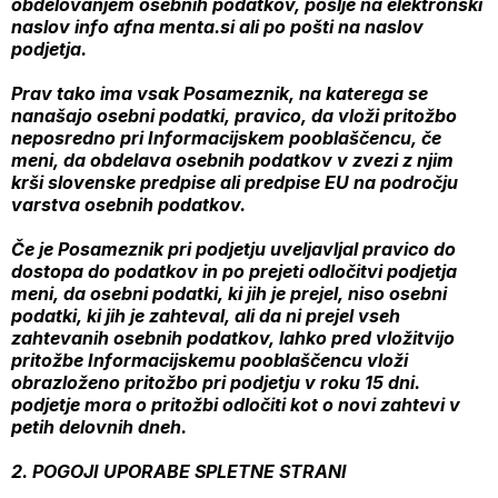
obdelovanjem osebnih podatkov, pošlje na elektronski
naslov info afna menta.si ali po pošti na naslov
podjetja.
Prav tako ima vsak Posameznik, na katerega se
nanašajo osebni podatki, pravico, da vloži pritožbo
neposredno pri Informacijskem pooblaščencu, če
meni, da obdelava osebnih podatkov v zvezi z njim
krši slovenske predpise ali predpise EU na področju
varstva osebnih podatkov.
Če je Posameznik pri podjetju uveljavljal pravico do
dostopa do podatkov in po prejeti odločitvi podjetja
meni, da osebni podatki, ki jih je prejel, niso osebni
podatki, ki jih je zahteval, ali da ni prejel vseh
zahtevanih osebnih podatkov, lahko pred vložitvijo
pritožbe Informacijskemu pooblaščencu vloži
obrazloženo pritožbo pri podjetju v roku 15 dni.
podjetje mora o pritožbi odločiti kot o novi zahtevi v
petih delovnih dneh.
2. POGOJI UPORABE SPLETNE STRANI