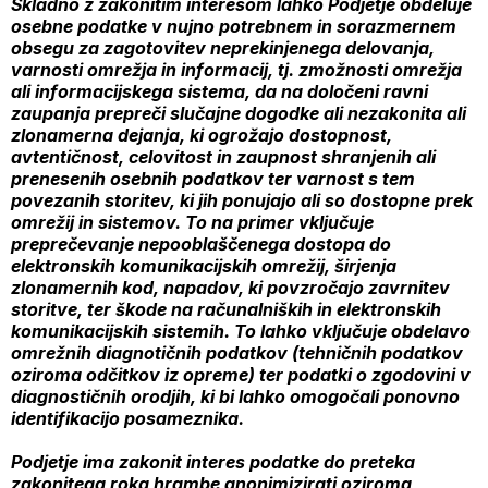
Skladno z zakonitim interesom lahko Podjetje obdeluje
osebne podatke v nujno potrebnem in sorazmernem
obsegu za zagotovitev neprekinjenega delovanja,
varnosti omrežja in informacij, tj. zmožnosti omrežja
ali informacijskega sistema, da na določeni ravni
zaupanja prepreči slučajne dogodke ali nezakonita ali
zlonamerna dejanja, ki ogrožajo dostopnost,
avtentičnost, celovitost in zaupnost shranjenih ali
prenesenih osebnih podatkov ter varnost s tem
povezanih storitev, ki jih ponujajo ali so dostopne prek
omrežij in sistemov. To na primer vključuje
preprečevanje nepooblaščenega dostopa do
elektronskih komunikacijskih omrežij, širjenja
zlonamernih kod, napadov, ki povzročajo zavrnitev
storitve, ter škode na računalniških in elektronskih
komunikacijskih sistemih. To lahko vključuje obdelavo
omrežnih diagnotičnih podatkov (tehničnih podatkov
oziroma odčitkov iz opreme) ter podatki o zgodovini v
diagnostičnih orodjih, ki bi lahko omogočali ponovno
identifikacijo posameznika.
Podjetje ima zakonit interes podatke do preteka
zakonitega roka hrambe anonimizirati oziroma