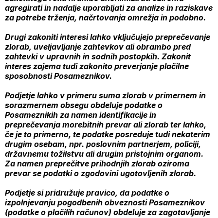
agregirati in nadalje uporabljati za analize in raziskave
za potrebe trženja, načrtovanja omrežja in podobno.
Drugi zakoniti interesi lahko vključujejo preprečevanje
zlorab, uveljavljanje zahtevkov ali obrambo pred
zahtevki v upravnih in sodnih postopkih. Zakonit
interes zajema tudi zakonito preverjanje plačilne
sposobnosti Posameznikov.
Podjetje lahko v primeru suma zlorab v primernem in
sorazmernem obsegu obdeluje podatke o
Posameznikih za namen identifikacije in
preprečevanja morebitnih prevar ali zlorab ter lahko,
če je to primerno, te podatke posreduje tudi nekaterim
drugim osebam, npr. poslovnim partnerjem, policiji,
državnemu tožilstvu ali drugim pristojnim organom.
Za namen preprečitve prihodnjih zlorab oziroma
prevar se podatki o zgodovini ugotovljenih zlorab.
Podjetje si pridružuje pravico, da podatke o
izpolnjevanju pogodbenih obveznosti Posameznikov
(podatke o plačilih računov) obdeluje za zagotavljanje