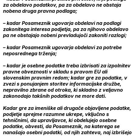
za obdelavo podatkov, pa za obdelavo ne obstaja
nobena druga pravna podlaga;
– kadar Posameznik ugovarja obdelavi na podlagi
zakonitega interesa podjetja, pa za njihovo obdelavo
pa ne obstajajo nobeni prevladujoči zakoniti razlogi;
– kadar Posameznik ugovarja obdelavi za potrebe
neposrednega trženja;
– kadar je osebne podatke treba izbrisati za izpolnitev
pravne obveznosti v skladu s pravom EU ali
slovenskim pravnim redom; kadar gre za podatke, v
zvezi s ponujanjem storitev informacijske družbe,
nepravilno zbrane od otroka, ki skladno z veljavno
zakonodajo takšnih podatkov ne more dati.
Kadar gre za imeniške ali drugače objavljene podatke,
podjetje sprejme razumne ukrepe, vključno s
tehničnimi, da upravljavce, ki obdelujejo osebne
podatke, obvesti, da Posameznik, na katerega se
nanašajo osebni podatki, od njih zahteva, naj izbrišejo