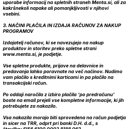
uporabe informacij na spletnih straneh Menta.si, ali za
kakršnekoli napake ali pomanjkljivosti v njihovi
vsebini.
3. NAČINI PLAČILA IN IZDAJA RAČUNOV ZA NAKUP
PROGRAMOV
Izdajatelj računov, ki se navezujejo na nakup
produktov in storitev preko spletne strani
www.menta.si, je podjetje.
Vse spletne produkte, prijave na delavnice in
predavanja lahko poravnate na več načinov. Nudimo
vam plačilo s kreditnimi karticami in pa plačilo na
transakcijski račun.
Po oddaji naročila z izbiro plačila ‘po predračunu’
boste na email prejeli vse kompletne informacije, ki jih
potrebujete za nakazilo.
Vsa nakazila morajo biti sprovedena na račun podjetja
in sicer na TRR, odprt pri banki D.H. d.d., s