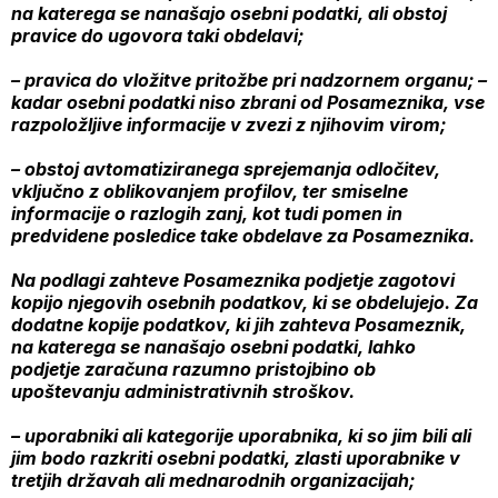
na katerega se nanašajo osebni podatki, ali obstoj
pravice do ugovora taki obdelavi;
– pravica do vložitve pritožbe pri nadzornem organu; –
kadar osebni podatki niso zbrani od Posameznika, vse
razpoložljive informacije v zvezi z njihovim virom;
– obstoj avtomatiziranega sprejemanja odločitev,
vključno z oblikovanjem profilov, ter smiselne
informacije o razlogih zanj, kot tudi pomen in
predvidene posledice take obdelave za Posameznika.
Na podlagi zahteve Posameznika podjetje zagotovi
kopijo njegovih osebnih podatkov, ki se obdelujejo. Za
dodatne kopije podatkov, ki jih zahteva Posameznik,
na katerega se nanašajo osebni podatki, lahko
podjetje zaračuna razumno pristojbino ob
upoštevanju administrativnih stroškov.
– uporabniki ali kategorije uporabnika, ki so jim bili ali
jim bodo razkriti osebni podatki, zlasti uporabnike v
tretjih državah ali mednarodnih organizacijah;