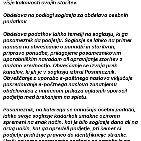
višje kakovosti svojih storitev.
Obdelava na podlagi soglasja za obdelavo osebnih
podatkov
Obdelava podatkov lahko temelji na soglasju, ki ga
posameznik da podjetju. Soglasje se lahko na primer
nanaša na obveščanje o ponudbi in storitvah,
pripravo ponudbe, prilagojene posameznikovim
uporabniškim navadam ali opravljanje storitev z
dodano vrednostjo. Obveščanje se izvaja prek
kanalov, ki jih je v soglasju izbral Posameznik.
Obveščanje z uporabo e-poštnega naslova vključuje
posredovanje e-poštnega naslova zunanjemu
obdelovalcu z namenom prikaza oglasnih sporočil
podjetja med brskanjem na spletu.
Posameznik, na katerega se nanašajo osebni podatki,
lahko svoje soglasje kadarkoli umakne oziroma
spremeni na enak način, kot je bilo soglasje dano ali na
drug način, kot ga opredeli podjetje, pri čemer si
podjetje pridržuje pravico do identifikacije stranke.