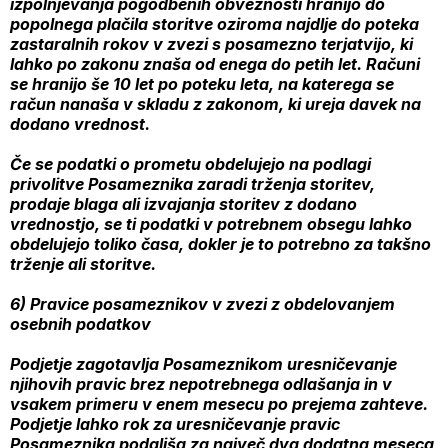
izpolnjevanja pogodbenih obveznosti hranijo do
popolnega plačila storitve oziroma najdlje do poteka
zastaralnih rokov v zvezi s posamezno terjatvijo, ki
lahko po zakonu znaša od enega do petih let. Računi
se hranijo še 10 let po poteku leta, na katerega se
račun nanaša v skladu z zakonom, ki ureja davek na
dodano vrednost.
Če se podatki o prometu obdelujejo na podlagi
privolitve Posameznika zaradi trženja storitev,
prodaje blaga ali izvajanja storitev z dodano
vrednostjo, se ti podatki v potrebnem obsegu lahko
obdelujejo toliko časa, dokler je to potrebno za takšno
trženje ali storitve.
6) Pravice posameznikov v zvezi z obdelovanjem
osebnih podatkov
Podjetje zagotavlja Posameznikom uresničevanje
njihovih pravic brez nepotrebnega odlašanja in v
vsakem primeru v enem mesecu po prejema zahteve.
Podjetje lahko rok za uresničevanje pravic
Posameznika podaljša za največ dva dodatna meseca