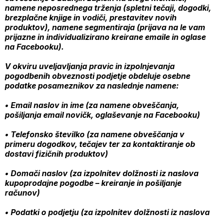
namene neposrednega trženja (spletni tečaji, dogodki,
brezplačne knjige in vodiči, prestavitev novih
produktov), namene segmentiraja (prijava na le vam
prijazne in individualizirano kreirane emaile in oglase
na Facebooku).
V okviru uveljavljanja pravic in izpolnjevanja
pogodbenih obveznosti podjetje obdeluje osebne
podatke posameznikov za naslednje namene:
• Email naslov in ime (za namene obveščanja,
pošiljanja email novičk, oglaševanje na Facebooku)
• Telefonsko številko (za namene obveščanja v
primeru dogodkov, tečajev ter za kontaktiranje ob
dostavi fizičnih produktov)
• Domači naslov (za izpolnitev dolžnosti iz naslova
kupoprodajne pogodbe – kreiranje in pošiljanje
računov)
• Podatki o podjetju (za izpolnitev dolžnosti iz naslova