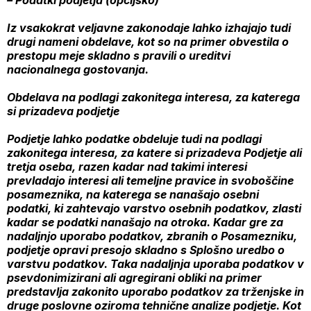
– Podatki podjetja (opcijsko)
Iz vsakokrat veljavne zakonodaje lahko izhajajo tudi
drugi nameni obdelave, kot so na primer obvestila o
prestopu meje skladno s pravili o ureditvi
nacionalnega gostovanja.
Obdelava na podlagi zakonitega interesa, za katerega
si prizadeva podjetje
Podjetje lahko podatke obdeluje tudi na podlagi
zakonitega interesa, za katere si prizadeva Podjetje ali
tretja oseba, razen kadar nad takimi interesi
prevladajo interesi ali temeljne pravice in svoboščine
posameznika, na katerega se nanašajo osebni
podatki, ki zahtevajo varstvo osebnih podatkov, zlasti
kadar se podatki nanašajo na otroka. Kadar gre za
nadaljnjo uporabo podatkov, zbranih o Posamezniku,
podjetje opravi presojo skladno s Splošno uredbo o
varstvu podatkov. Taka nadaljnja uporaba podatkov v
psevdonimizirani ali agregirani obliki na primer
predstavlja zakonito uporabo podatkov za trženjske in
druge poslovne oziroma tehnične analize podjetje. Kot