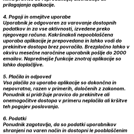
prilagajanja aplikacije.
4. Pogoji in omejitve uporabe
Uporabnik je odgovoren za varovanje dostopnih
podatkov in za vse aktivnosti, izvedene preko
njegovega računa. Kakršnakoli nepooblaščena
uporaba aplikacije je prepovedana in lahko vodi do
prekinitve dostopa brez povračila. Brezplačno lahko v
okviru mesečne naročnine uporabnik pošlje do 2000
emailov. Naprednejše funkcije znotraj aplikacije so
lahko doplačljive.
5. Plačila in odpoved
Vsa plačila za uporabo aplikacije so dokončna in
nepovratna, razen v primerih, določenih z zakonom.
Ponudnik si pridržuje pravico do prekinitve ali
onemogočitve dostopa v primeru neplačila ali kršitve
teh pogojev poslovanja.
6. Podatki
Ponudnik zagotavlja, da so podatki uporabnikov
shranjeni na varen način in dostopni le pooblaščenim