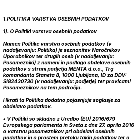
1.POLITIKA VARSTVA OSEBNIH PODATKOV
1). O Politiki varstva osebnih podatkov
Namen Politike varstva osebnih podatkov (v
nadaljevanju: Politika) je seznanitev Naročnikov
Uporabnikov ter drugih oseb (v nadaljevanju:
Posamezniki) z nameni in podlago obdelave osebnih
podatkov s strani podjetja MENTA d.o.o., Trg
komandanta Staneta 8, 1000 Ljubljana, ID za DDV:
SI82430730 (v nadaljevanju: podjetje) ter pravicami
Posameznikov na tem področju.
Hkrati ta Politika dodatno pojasnjuje soglasje za
obdelavo podatkov.
• V Politiki so skladno z Uredbo (EU) 2016/679
Evropskega parlamenta in Sveta z dne 27. aprila 2016
o varstvu posameznikov pri obdelavi osebnih
podatkov in o prostem pretoku takih podatkov ter o