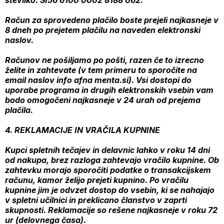
številko: SI56 6100 0002 8188 062.
Račun za sprovedeno plačilo boste prejeli najkasneje v
8 dneh po prejetem plačilu na naveden elektronski
naslov.
Računov ne pošiljamo po pošti, razen če to izrecno
želite in zahtevate (v tem primeru to sporočite na
email naslov info afna menta.si). Vsi dostopi do
uporabe programa in drugih elektronskih vsebin vam
bodo omogočeni najkasneje v 24 urah od prejema
plačila.
4. REKLAMACIJE IN VRAČILA KUPNINE
Kupci spletnih tečajev in delavnic lahko v roku 14 dni
od nakupa, brez razloga zahtevajo vračilo kupnine. Ob
zahtevku morajo sporočiti podatke o transakcijskem
računu, kamor želijo prejeti kupnino. Po vračilu
kupnine jim je odvzet dostop do vsebin, ki se nahajajo
v spletni učilnici in preklicano članstvo v zaprti
skupnosti. Reklamacije so rešene najkasneje v roku 72
ur (delovnega časa).