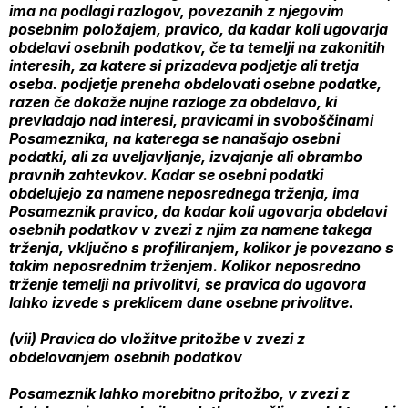
ima na podlagi razlogov, povezanih z njegovim
posebnim položajem, pravico, da kadar koli ugovarja
obdelavi osebnih podatkov, če ta temelji na zakonitih
interesih, za katere si prizadeva podjetje ali tretja
oseba. podjetje preneha obdelovati osebne podatke,
razen če dokaže nujne razloge za obdelavo, ki
prevladajo nad interesi, pravicami in svoboščinami
Posameznika, na katerega se nanašajo osebni
podatki, ali za uveljavljanje, izvajanje ali obrambo
pravnih zahtevkov. Kadar se osebni podatki
obdelujejo za namene neposrednega trženja, ima
Posameznik pravico, da kadar koli ugovarja obdelavi
osebnih podatkov v zvezi z njim za namene takega
trženja, vključno s profiliranjem, kolikor je povezano s
takim neposrednim trženjem. Kolikor neposredno
trženje temelji na privolitvi, se pravica do ugovora
lahko izvede s preklicem dane osebne privolitve.
(vii) Pravica do vložitve pritožbe v zvezi z
obdelovanjem osebnih podatkov
Posameznik lahko morebitno pritožbo, v zvezi z