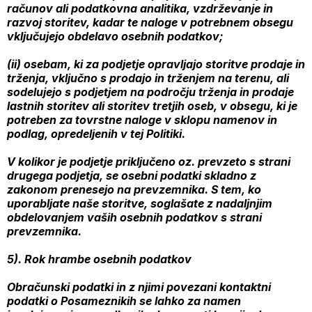
računov ali podatkovna analitika, vzdrževanje in
razvoj storitev, kadar te naloge v potrebnem obsegu
vključujejo obdelavo osebnih podatkov;
(ii) osebam, ki za podjetje opravljajo storitve prodaje in
trženja, vključno s prodajo in trženjem na terenu, ali
sodelujejo s podjetjem na področju trženja in prodaje
lastnih storitev ali storitev tretjih oseb, v obsegu, ki je
potreben za tovrstne naloge v sklopu namenov in
podlag, opredeljenih v tej Politiki.
V kolikor je podjetje priključeno oz. prevzeto s strani
drugega podjetja, se osebni podatki skladno z
zakonom prenesejo na prevzemnika. S tem, ko
uporabljate naše storitve, soglašate z nadaljnjim
obdelovanjem vaših osebnih podatkov s strani
prevzemnika.
5). Rok hrambe osebnih podatkov
Obračunski podatki in z njimi povezani kontaktni
podatki o Posameznikih se lahko za namen