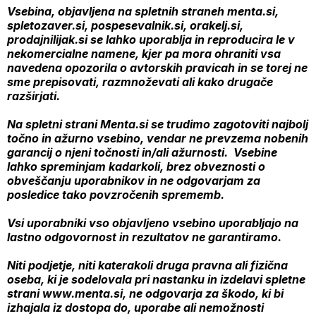
Vsebina, objavljena na spletnih straneh menta.si,
spletozaver.si, pospesevalnik.si, orakelj.si,
prodajnilijak.si se lahko uporablja in reproducira le v
nekomercialne namene, kjer pa mora ohraniti vsa
navedena opozorila o avtorskih pravicah in se torej ne
sme prepisovati, razmnoževati ali kako drugače
razširjati.
Na spletni strani Menta.si se trudimo zagotoviti najbolj
točno in ažurno vsebino, vendar ne prevzema nobenih
garancij o njeni točnosti in/ali ažurnosti. Vsebine
lahko spreminjam kadarkoli, brez obveznosti o
obveščanju uporabnikov in ne odgovarjam za
posledice tako povzročenih sprememb.
Vsi uporabniki vso objavljeno vsebino uporabljajo na
lastno odgovornost in rezultatov ne garantiramo.
Niti podjetje, niti katerakoli druga pravna ali fizična
oseba, ki je sodelovala pri nastanku in izdelavi spletne
strani www.menta.si, ne odgovarja za škodo, ki bi
izhajala iz dostopa do, uporabe ali nemožnosti