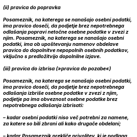
(ii) pravica do popravka
Posameznik, na katerega se nanašajo osebni podatki,
ima pravico doseči, da podjetje brez nepotrebnega
odlašanja popravi netočne osebne podatke v zvezi z
njim. Posameznik, na katerega se nanašajo osebni
podatki, ima ob upoštevanju namenov obdelave
pravico do dopolnitve nepopolnih osebnih podatkov,
vključno s predložitvijo dopolnilne izjave.
(iii) pravica do izbrisa (»pravica do pozabe«)
Posameznik, na katerega se nanašajo osebni podatki,
ima pravico doseči, da podjetje brez nepotrebnega
odlašanja izbriše osebne podatke v zvezi z njim,
podjetje pa ima obveznost osebne podatke brez
nepotrebnega odlašanja izbrisati:
– kadar osebni podatki niso več potrebni za namene,
za katere so bili zbrani ali kako drugače obdelani;
– kadar Posameznik prekliče privolitev, ki je podlaga