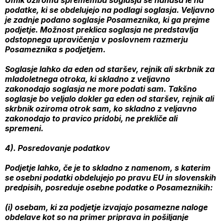
Umik oziroma sprememba soglasja se nanaša le na
podatke, ki se obdelujejo na podlagi soglasja. Veljavno
je zadnje podano soglasje Posameznika, ki ga prejme
podjetje. Možnost preklica soglasja ne predstavlja
odstopnega upravičenja v poslovnem razmerju
Posameznika s podjetjem.
Soglasje lahko da eden od staršev, rejnik ali skrbnik za
mladoletnega otroka, ki skladno z veljavno
zakonodajo soglasja ne more podati sam. Takšno
soglasje bo veljalo dokler ga eden od staršev, rejnik ali
skrbnik oziroma otrok sam, ko skladno z veljavno
zakonodajo to pravico pridobi, ne prekliče ali
spremeni.
4). Posredovanje podatkov
Podjetje lahko, če je to skladno z namenom, s katerim
se osebni podatki obdelujejo po pravu EU in slovenskih
predpisih, posreduje osebne podatke o Posameznikih:
(i) osebam, ki za podjetje izvajajo posamezne naloge
obdelave kot so na primer priprava in pošiljanje