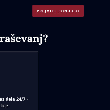
PREJMITE PONUDBO
raševanj?
as dela 24/7
-
luje.